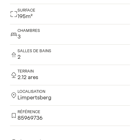
SURFACE
195m²
CHAMBRES
3
SALLES DE BAINS
2
TERRAIN
2.12 ares
LOCALISATION
Limpertsberg
RÉFÉRENCE
85969736
Pour plus d'informations, contactez nous.